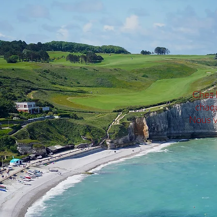
Chez 
chaqu
Nous v