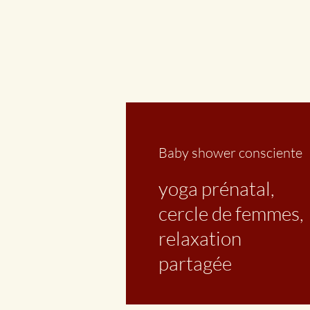
Baby shower consciente
yoga prénatal,
cercle de femmes,
relaxation
partagée