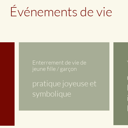
Événements de vie
Enterrement de vie de
jeune fille / garçon
pratique joyeuse et
symbolique