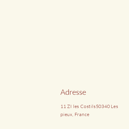
Adresse
11 ZI les Costils
50340 Les
pieux, France