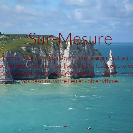
Sur-Mesure
Ekam by Bharati, nous croyons que le yoga peut ac
e moment de la vie – qu’il soit intime, festif ou profe
ous proposons des expériences personnalisées, pens
vos besoins, votre lieu et votre rythme.