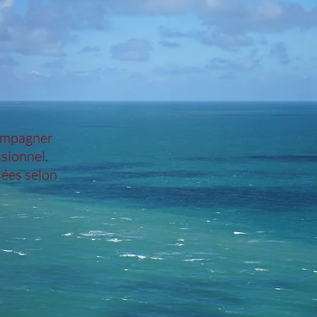
compagner
ssionnel.
ées selon