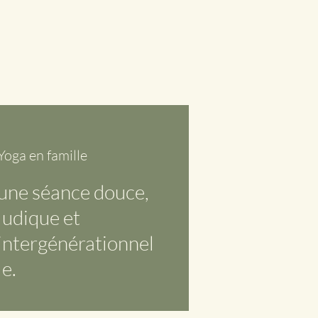
Yoga en famille
une séance douce,
ludique et
intergénérationnel
le.